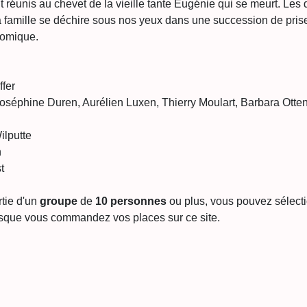
t réunis au chevet de la vieille tante Eugénie qui se meurt. Les 
 la famille se déchire sous nos yeux dans une succession de pri
comique.
ffer
séphine Duren, Aurélien Luxen, Thierry Moulart, Barbara Otte
ilputte
n
t
tie d'un 
groupe
 de 
10 personnes
 ou plus, vous pouvez sélectio
rsque vous commandez vos places sur ce site.