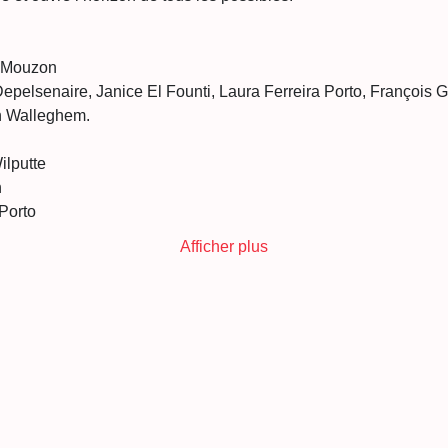
e Mouzon
Depelsenaire, Janice El Founti, Laura Ferreira Porto, François G
n Walleghem.
ilputte
n
Porto
Afficher plus