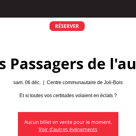
RÉSERVER
s Passagers de l'a
sam. 06 déc.
  |  
Centre communautaire de Joli-Bois
Et si toutes vos certitudes volaient en éclats ?
Aucun billet en vente pour le moment.
Voir d'autres événements